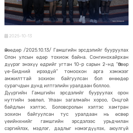
2025-10-13
Өнөөдөр /2025.10.13/ Гамшгийн эрсдэлийг бууруулах
Олон улсын өдөр тохиож байна. Сонгинохайрхан
дүүрэг энэхүү өдрийг угтан 10-р сарын 2-нд “Өсвөр
үе-Бидний ирээдүй” томоохон арга хэмжээг
амжилттай зохион байгуулсан бол өнөөдөр
сурагчдын дунд илтгэлийн уралдаан боллоо.
Дүүргийн Гамшгийн эрсдэлийг бууруулах орон
нутгийн зөвлөл, Улаан загалмайн хороо, Онцгой
байдлын хэлтэс, Боловсролын хэлтэс хамтран
зохион байгуулсан тус уралдаан нь өсвөр
үеийнхнийг гамшгийн эрсдэлээс урьдчилан
сэргийлэх, мэдлэг, дадлыг нэмэгдүүлэх, аюулгүй