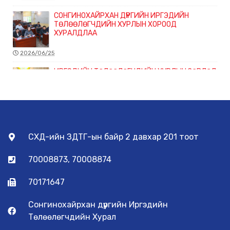
СОНГИНОХАЙРХАН ДҮҮРГИЙН ИРГЭДИЙН
ТӨЛӨӨЛӨГЧДИЙН ХУРЛЫН ХОРООД
ХУРАЛДЛАА
2026/06/25
ИРГЭДИЙН ТӨЛӨӨЛӨГЧДИЙН ХУРЛЫН ЗӨВЛӨЛ
ХУРАЛДЛАА
2026/06/22
ЭРҮҮЛ МЭНДИЙН ЧИГЛЭЛЭЭР ХЭРЭГЖИЖ БУЙ
СХД-ийн ЗДТГ-ын байр 2 давхар 201 тоот
ТӨСЛҮҮДИЙН ХЭРЭГЖИЛТЭД ХЯНАЛТ ТАВИХ
АЖЛЫН Х...
70008873, 70008874
2026/06/10
70171647
ГАМШГИЙН ЭРСДЭЛИЙГ БУУРУУЛАХ
СОНГИНОХАЙРХАН ДҮҮРГИЙН ЗӨВЛӨЛ
ХУРАЛДЛАА
Сонгинохайрхан дүүргийн Иргэдийн
Төлөөлөгчдийн Хурал
2026/06/05