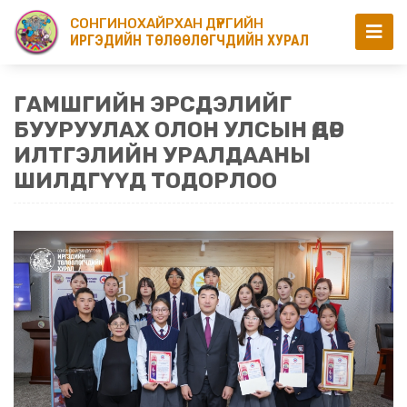
СОНГИНОХАЙРХАН ДҮҮРГИЙН
ИРГЭДИЙН ТӨЛӨӨЛӨГЧДИЙН ХУРАЛ
ГАМШГИЙН ЭРСДЭЛИЙГ
БУУРУУЛАХ ОЛОН УЛСЫН ӨДӨР
ИЛТГЭЛИЙН УРАЛДААНЫ
ШИЛДГҮҮД ТОДОРЛОО