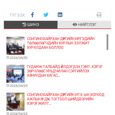
ТҮГЭЭХ:
ШИНЭ
НИЙТЛЭГ
СОНГИНОХАЙРХАН ДҮҮРГИЙН ИРГЭДИЙН
ТӨЛӨӨЛӨГЧДИЙН ХУРЛЫН ЭЭЛЖИТ
ХУРАЛДААН БОЛЛОО
2026/06/30
ГУДАМЖ ТАЛБАЙД ҮЙЛДЭГДЭХ ГЭМТ, ХЭРЭГ
ЗӨРЧЛӨӨС УРЬДЧИЛАН СЭРГИЙЛЭХ
АЯНУУДЫН ХАГАС...
2026/06/29
СОНГИНОХАЙРХАН ДҮҮРГИЙН ИТХ-ЫН ХОРООД
АЖЛЫН ҮР ДҮН, ТОГТООЛ ШИЙДВЭРИЙН
ХЭРЭГЖИЛТ...
2026/06/26