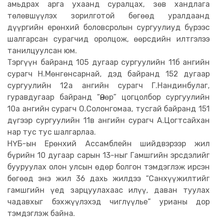
амьдрах арга ухаанд суралцах, зөв хандлага
төлөвшүүлэх зорилготой бөгөөд уралдаанд
дүүргийн ерөнхий боловсролын сургуулиуд бүрээс
шалгарсан сурагчид оролцож, өөрсдийн илтгэлээ
танилцуулсан юм.
Тэргүүн байранд 105 дугаар сургуулийн 11б ангийн
сурагч Н.Мөнгөнсарнай, дэд байранд 152 дугаар
сургуулийн 12а ангийн сурагч Г.Нандинбулаг,
гуравдугаар байранд “Өнөр” цогцолбор сургуулийн
10а ангийн сурагч О.Солонгомаа, тусгай байранд 151
дүгээр сургуулийн 11в ангийн сурагч А.Цогтсайхан
нар тус тус шалгарлаа.
НҮБ-ын Ерөнхий Ассамблейн шийдвэрээр жил
бүрийн 10 дугаар сарын 13-ныг Гамшгийн эрсдэлийг
бууруулах олон улсын өдөр болгон тэмдэглэж ирсэн
бөгөөд энэ жил 36 дахь жилдээ “Санхүүжилтийг
гамшгийн үед зарцуулахаас илүү, даван туулах
чадавхыг бэхжүүлэхэд чиглүүлье” урианы дор
тэмдэглэж байна.