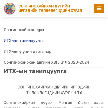
СОНГИНОХАЙРХАН ДҮҮРГИЙН
ИРГЭДИЙН ТӨЛӨӨЛӨГЧДИЙН ХУРАЛ
Сонгинохайрхан дүүрэг
ИТХ-ын танилцуулга
ИТХ-ын үе үеийн дарга нар
Сонгинохайрхан дүүргийн ХӨГЖИЛ 2020-2024
ИТХ-ын танилцуулга
СОНГИНОХАЙРХАН ДҮҮРГИЙН ИРГЭДИЙН
ТӨЛӨӨЛӨГЧДИЙН ХУРЛЫН ТҮҮХ
Сонгинохайрхан дүүрэг Монгол Улсын засаг