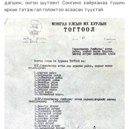
дагшин, онгон шүтээнт Сонгино хайрханаа түшин
өрхөө татаж гал голомтоо асаасан түүхтэй.