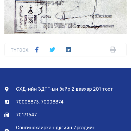
ТҮГЭЭХ:
СХД-ийн ЗДТГ-ын байр 2 давхар 201 тоот
70008873, 70008874
70171647
Сонгинохайрхан дүүргийн Иргэдийн