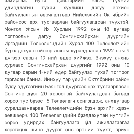
захиргаа, нутаг дэвсгэрийн нэгж, түүний
удирдлагын тухай хуулийн дагуу зохион
байгуулалтын өөрчлөлтөөр Нийслэлийн Октябрийн
районоос өрх тусгаарлан байгуулагдсан түүхтэй.
Монгол Улсын Их Хурлын 1992 оны 18 дугаар
тогтоолын дагуу Сонгинохайрхан дүүргийн
Иргэдийн Төлөөлөгчдийн Хурал 100 Төлөөлөгчийн
бүрэлдэхүүнтэйгээр анхны хуралдаанаа 1992 оны 9
дүгээр сарын 19-ний өдөр хийжээ. Энэхүү анхны
хурлаас Сонгинохайрхан дүүргийг 1992 оны 10
дугаар сарын 1-ний өдөр байгуулах тухай тогтоол
гаргасан байна. Ийнхүү тэр үеийн Октябрийн район
буюу эдүгээгийн Баянгол дүүргээс өрх тусгаарласан
Сонгино дүүрэг 20 хороотой байгуулагдсан бөгөөд
хороо тус бүрээс 5 Төлөөлөгч сонгогдож, анхдугаар
хуралдаанаараа Төлөөлөгчдийн бүрэн эрхийг хүлээн
зөвшөөрч, 100 Төлөөлөгчдийн бүрэлдэхүүнтэй нутгийн
өөрөө удирдах байгууллага үйл ажиллагаагаа
хэрэгжүүлж
шинэ дүүрэг өнө эртний түүхт, ариун