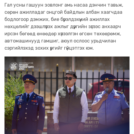
Гал усны гашуун зовлонг амь насаа дэнчин тавьж,
сөрөн ажилладаг онцгой байдлын албан хаагчдаа
бодлогоор дэмжих, бие бүрэлдэхүүний ажиллах
нөхцөлийг дээшлүүлэх ажлыг дүүргийн зүгээс анхаарч
ирсэн бөгөөд өнөөдөр хүлээлгэн өгсөн төхөөрөмж,
автомашинууд гамшиг, аюул ослоос урьдчилан
сэргийлэхэд зохих үүргийг гүйцэтгэх юм.