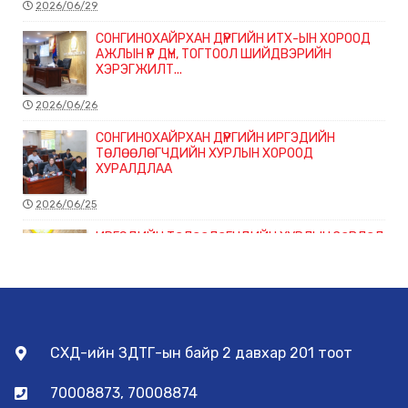
2026/06/29
СОНГИНОХАЙРХАН ДҮҮРГИЙН ИТХ-ЫН ХОРООД
АЖЛЫН ҮР ДҮН, ТОГТООЛ ШИЙДВЭРИЙН
ХЭРЭГЖИЛТ...
2026/06/26
СОНГИНОХАЙРХАН ДҮҮРГИЙН ИРГЭДИЙН
ТӨЛӨӨЛӨГЧДИЙН ХУРЛЫН ХОРООД
ХУРАЛДЛАА
2026/06/25
ИРГЭДИЙН ТӨЛӨӨЛӨГЧДИЙН ХУРЛЫН ЗӨВЛӨЛ
ХУРАЛДЛАА
2026/06/22
ЭРҮҮЛ МЭНДИЙН ЧИГЛЭЛЭЭР ХЭРЭГЖИЖ БУЙ
СХД-ийн ЗДТГ-ын байр 2 давхар 201 тоот
ТӨСЛҮҮДИЙН ХЭРЭГЖИЛТЭД ХЯНАЛТ ТАВИХ
АЖЛЫН Х...
70008873, 70008874
2026/06/10