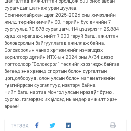
шалгалтад амжилттай оролцож 800 оноо авсан
сурагчдыг шагнаж урамшуулав.
Сонгинохайрхан дүүрэг 2025-2026 оны хичээлийн
жилд төрийн өмчийн 30, төрийн бус өмчийн 7
сургуульд 70,878 суралцагч, 114 цэцэрлэгт 23,884
хүүхэд хамрагдаж, нийт 7,000 гаруй багш, ажилтан
боловсролын байгууллагад ажиллаж байна.
Боловсролын чанар хүртээмжийг нэмэгдүүлэх
зорилгоор дүүргийн ИТХ-ын 2024 оны А/34 дүгээр
тогтоолоор “Боловсрол” төслийг хэрэгжүүлж байгаа
бөгөөд энэ хүрээнд спортын болон сургалтын
цогцолборууд, олон улсын болон математикийн
гүнзгийрүүлсэн сургалтууд нэвтэрч байна.
Нийт багш нартаа Монгол улсын ирээдүйг бүтээх,
сургах, гэгээрүүлэх их үйлсэд нь өндөр амжилт хүсэн
ерөөе!
ТҮГЭЭХ: