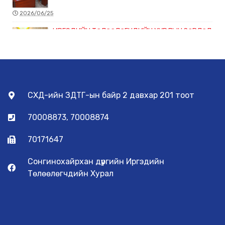
2026/06/25
ИРГЭДИЙН ТӨЛӨӨЛӨГЧДИЙН ХУРЛЫН ЗӨВЛӨЛ
ХУРАЛДЛАА
2026/06/22
ЭРҮҮЛ МЭНДИЙН ЧИГЛЭЛЭЭР ХЭРЭГЖИЖ БУЙ
СХД-ийн ЗДТГ-ын байр 2 давхар 201 тоот
ТӨСЛҮҮДИЙН ХЭРЭГЖИЛТЭД ХЯНАЛТ ТАВИХ
АЖЛЫН Х...
70008873, 70008874
2026/06/10
70171647
ГАМШГИЙН ЭРСДЭЛИЙГ БУУРУУЛАХ
СОНГИНОХАЙРХАН ДҮҮРГИЙН ЗӨВЛӨЛ
ХУРАЛДЛАА
Сонгинохайрхан дүүргийн Иргэдийн
Төлөөлөгчдийн Хурал
2026/06/05
“ЗАМЫН ХӨДӨЛГӨӨН ЦАГААН ТОЛГОЙ-2026”
ТЭМЦЭЭН СХД-Т ЗОХИОН БАЙГУУЛАГДЛАА