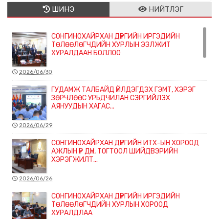
ШИНЭ
НИЙТЛЭГ
СОНГИНОХАЙРХАН ДҮҮРГИЙН ИРГЭДИЙН
ТӨЛӨӨЛӨГЧДИЙН ХУРЛЫН ЭЭЛЖИТ
ХУРАЛДААН БОЛЛОО
2026/06/30
ГУДАМЖ ТАЛБАЙД ҮЙЛДЭГДЭХ ГЭМТ, ХЭРЭГ
ЗӨРЧЛӨӨС УРЬДЧИЛАН СЭРГИЙЛЭХ
АЯНУУДЫН ХАГАС...
2026/06/29
СОНГИНОХАЙРХАН ДҮҮРГИЙН ИТХ-ЫН ХОРООД
АЖЛЫН ҮР ДҮН, ТОГТООЛ ШИЙДВЭРИЙН
ХЭРЭГЖИЛТ...
2026/06/26
СОНГИНОХАЙРХАН ДҮҮРГИЙН ИРГЭДИЙН
ТӨЛӨӨЛӨГЧДИЙН ХУРЛЫН ХОРООД
ХУРАЛДЛАА