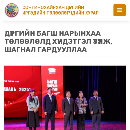
СОНГИНОХАЙРХАН ДҮҮРГИЙН
ИРГЭДИЙН ТӨЛӨӨЛӨГЧДИЙН ХУРАЛ
ДҮҮРГИЙН БАГШ НАРЫНХАА
ТӨЛӨӨЛӨЛД ХҮНДЭТГЭЛ ҮЗҮҮЛЖ,
ШАГНАЛ ГАРДУУЛЛАА