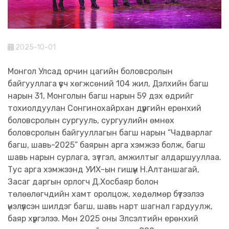
2025-10-01
Монгол Улсад орчин цагийн боловсролын
байгууллага үүсч хөгжсөний 104 жил, Дэлхийн багш
нарын 31, Монголын багш нарын 59 дэх өдрийг
тохиолдуулан Сонгинохайрхан дүүргийн ерөнхий
боловсролын сургууль, сургуулийн өмнөх
боловсролын байгууллагын багш нарын “Чадварлаг
багш, шавь-2025” баярын арга хэмжээ болж, багш
шавь нарын сурлага, зүтгэл, амжилтыг алдаршууллаа.
Тус арга хэмжээнд УИХ-ын гишүүн Н.Алтаншагай,
Засаг даргын орлогч Д.Хосбаяр болон
төлөөлөгчдийн хамт оролцож, хөдөлмөр бүтээлээ
үнэлүүлсэн шилдэг багш, шавь нарт шагнал гардуулж,
баяр хүргэлээ. Мөн 2025 оны Элсэлтийн ерөнхий