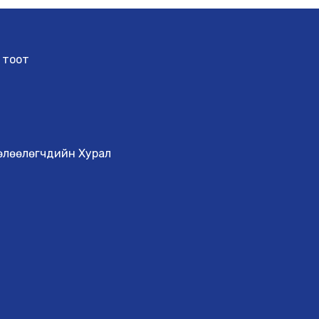
 тоот
Төлөөлөгчдийн Хурал