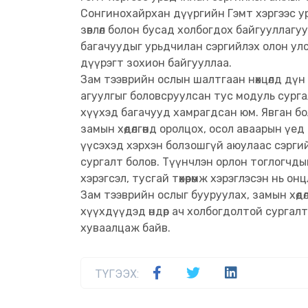
Сонгинохайрхан дүүргийн Гэмт хэргээс у
зөвлөл болон бусад холбогдох байгууллаг
багачуудыг урьдчилан сэргийлэх олон ул
дүүрэгт зохион байгууллаа.
Зам тээврийн ослын шалтгаан нөхцөлд дү
агуулгыг боловсруулсан тус модуль сурга
хүүхэд багачууд хамрагдсан юм. Явган б
замын хөдөлгөөнд оролцох, осол аваарын үед
үүсэхэд хэрхэн болзошгүй аюулаас сэрги
сургалт болов. Түүнчлэн орлон тоглогчд
хэрэгсэл, тусгай төхөөрөмж хэрэглэсэн нь он
Зам тээврийн ослыг бууруулах, замын хөдө
хүүхдүүдэд өндөр ач холбогдолтой сургал
хуваалцаж байв.
ТҮГЭЭХ: