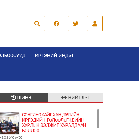
ОЛБООСУУД
ИРГЭНИЙ ИНДЭР
ШИНЭ
НИЙТЛЭГ
СОНГИНОХАЙРХАН ДҮҮРГИЙН
ИРГЭДИЙН ТӨЛӨӨЛӨГЧДИЙН
ХУРЛЫН ЭЭЛЖИТ ХУРАЛДААН
БОЛЛОО
2026/06/30