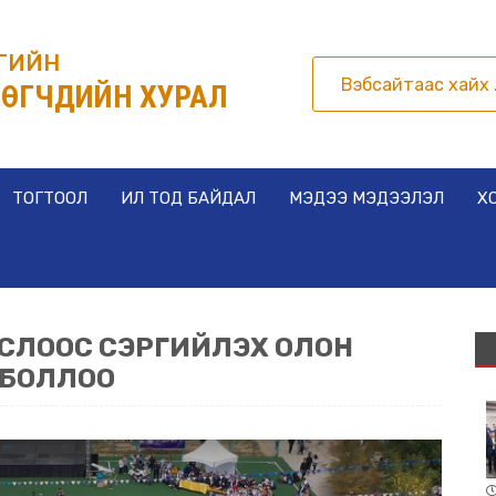
РГИЙН
ӨГЧДИЙН ХУРАЛ
ТОГТООЛ
ИЛ ТОД БАЙДАЛ
МЭДЭЭ МЭДЭЭЛЭЛ
Х
 ОСЛООС СЭРГИЙЛЭХ ОЛОН
 БОЛЛОО