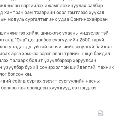
рьдчилан сэргийлэх ажлыг зохицуулах салбар
ууд хамтран зам тээврийн осол гэмтлээс хүүхэд
сын модуль сургалтыг анх удаа Сонгинохайрхан
н шинжилгээ хийж, шинжлэх ухааны үндэслэлтэй
лтанд “Өнөр” цогцолбор сургуулийн 2500 гаруй
олон унадаг дугуйтай зорчигчийн аюулгүй байдал,
 авах арга хэмжээ зэрэг олон төрлийн нөхцөл байдал
йлэх талаарх бодит үзүүлбэрээр харуулсан
ын үзүүлбэр бүхий сонирхолтой шийдэлтэй, техник
цлог болсон юм.
лгөөний соёлд сургах зэрэгт сургуулийн насны
т боллоо гэж оролцсон хүүхдүүд сэтгэгдлээ