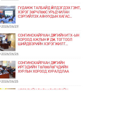
ГУДАМЖ ТАЛБАЙД ҮЙЛДЭГДЭХ ГЭМТ,
ХЭРЭГ ЗӨРЧЛӨӨС УРЬДЧИЛАН
СЭРГИЙЛЭХ АЯНУУДЫН ХАГАС...
2026/06/29
СОНГИНОХАЙРХАН ДҮҮРГИЙН ИТХ-ЫН
ХОРООД АЖЛЫН ҮР ДҮН, ТОГТООЛ
ШИЙДВЭРИЙН ХЭРЭГЖИЛТ...
2026/06/26
СОНГИНОХАЙРХАН ДҮҮРГИЙН
ИРГЭДИЙН ТӨЛӨӨЛӨГЧДИЙН
ХУРЛЫН ХОРООД ХУРАЛДЛАА
2026/06/25
ИРГЭДИЙН ТӨЛӨӨЛӨГЧДИЙН
ХУРЛЫН ЗӨВЛӨЛ ХУРАЛДЛАА
2026/06/22