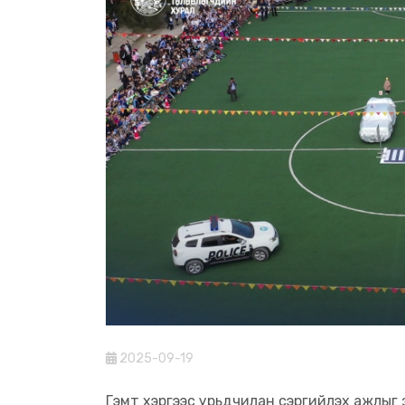
2025-09-19
Гэмт хэргээс урьдчилан сэргийлэх ажлыг з