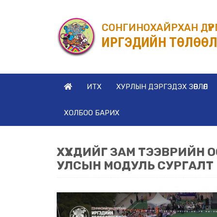
СОНГИНОХАЙРХАН ДҮҮ
ИРГЭДИЙН ТӨЛӨӨЛ
ИТХ
ХУРЛЫН ДЭРГЭДЭХ ЗӨВЛӨЛ
ХОЛБОО БАРИХ
ХҮҮХДИЙГ ЗАМ ТЭЭВРИЙН
УЛСЫН МОДУЛЬ СУРГАЛТ