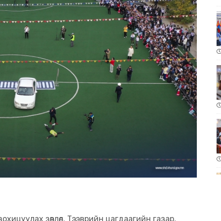
охицуулах зөвлөл, Тээврийн цагдаагийн газар,