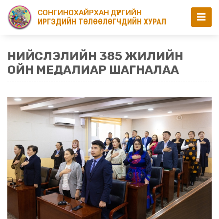
СОНГИНОХАЙРХАН ДҮҮРГИЙН
ИРГЭДИЙН ТӨЛӨӨЛӨГЧДИЙН ХУРАЛ
НИЙСЛЭЛИЙН 385 ЖИЛИЙН
ОЙН МЕДАЛИАР ШАГНАЛАА