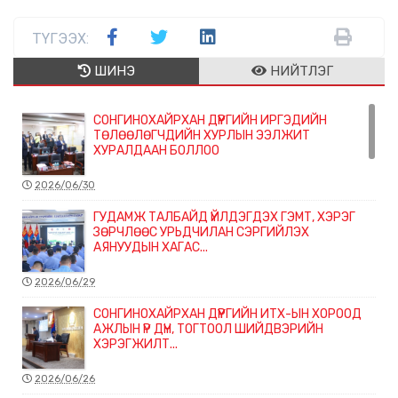
ТҮГЭЭХ:
ШИНЭ
НИЙТЛЭГ
СОНГИНОХАЙРХАН ДҮҮРГИЙН ИРГЭДИЙН
ТӨЛӨӨЛӨГЧДИЙН ХУРЛЫН ЭЭЛЖИТ
ХУРАЛДААН БОЛЛОО
2026/06/30
ГУДАМЖ ТАЛБАЙД ҮЙЛДЭГДЭХ ГЭМТ, ХЭРЭГ
ЗӨРЧЛӨӨС УРЬДЧИЛАН СЭРГИЙЛЭХ
АЯНУУДЫН ХАГАС...
2026/06/29
СОНГИНОХАЙРХАН ДҮҮРГИЙН ИТХ-ЫН ХОРООД
АЖЛЫН ҮР ДҮН, ТОГТООЛ ШИЙДВЭРИЙН
ХЭРЭГЖИЛТ...
2026/06/26