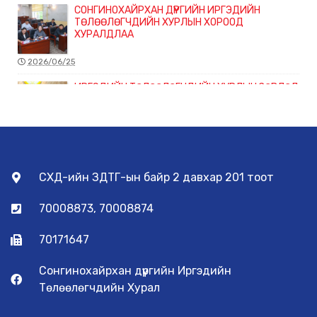
СОНГИНОХАЙРХАН ДҮҮРГИЙН ИРГЭДИЙН
ТӨЛӨӨЛӨГЧДИЙН ХУРЛЫН ХОРООД
ХУРАЛДЛАА
2026/06/25
ИРГЭДИЙН ТӨЛӨӨЛӨГЧДИЙН ХУРЛЫН ЗӨВЛӨЛ
ХУРАЛДЛАА
2026/06/22
ЭРҮҮЛ МЭНДИЙН ЧИГЛЭЛЭЭР ХЭРЭГЖИЖ БУЙ
СХД-ийн ЗДТГ-ын байр 2 давхар 201 тоот
ТӨСЛҮҮДИЙН ХЭРЭГЖИЛТЭД ХЯНАЛТ ТАВИХ
АЖЛЫН Х...
70008873, 70008874
2026/06/10
70171647
ГАМШГИЙН ЭРСДЭЛИЙГ БУУРУУЛАХ
СОНГИНОХАЙРХАН ДҮҮРГИЙН ЗӨВЛӨЛ
ХУРАЛДЛАА
Сонгинохайрхан дүүргийн Иргэдийн
Төлөөлөгчдийн Хурал
2026/06/05