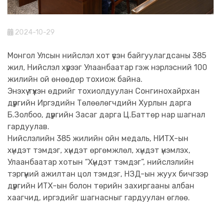
2024-10-29
Монгол Улсын нийслэл хот үүсэн байгуулагдсаны 385
жил, Нийслэл хүрээг Улаанбаатар гэж нэрлэсний 100
жилийн ой өнөөдөр тохиож байна.
Энэхүү түүхэн өдрийг тохиолдуулан Сонгинохайрхан
дүүргийн Иргэдийн Төлөөлөгчдийн Хурлын дарга
Б.Золбоо, дүүргийн Засаг дарга Ц.Баттөр нар шагнал
гардуулав.
Нийслэлийн 385 жилийн ойн медаль, НИТХ-ын
хүндэт тэмдэг, хүндэт өргөмжлөл, хүндэт үнэмлэх,
Улаанбаатар хотын “Хүндэт тэмдэг”, нийслэлийн
тэргүүний ажилтан цол тэмдэг, НЗД-ын жуух бичгээр
дүүргийн ИТХ-ын болон төрийн захиргааны албан
хаагчид, иргэдийг шагнасныг гардуулан өглөө.