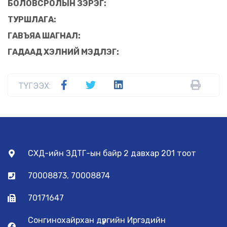
БОЛОВСРОЛЫН ЗЭРЭГ:
ТУРШЛАГА:
ГАВЪЯА ШАГНАЛ:
ГАДААД ХЭЛНИЙ МЭДЛЭГ:
ТҮГЭЭХ:
СХД-ийн ЗДТГ-ын байр 2 давхар 201 тоот
70008873, 70008874
70171647
Сонгинохайрхан дүүргийн Иргэдийн