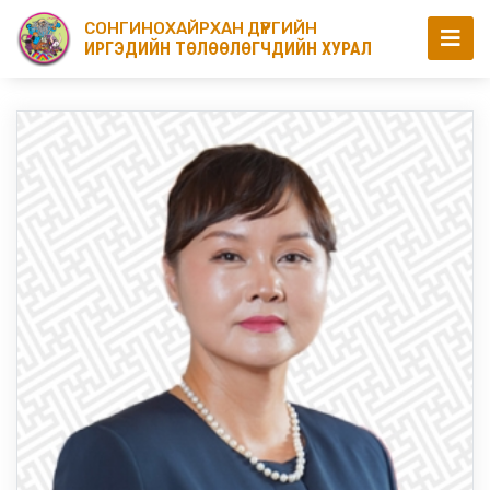
СОНГИНОХАЙРХАН ДҮҮРГИЙН
ИРГЭДИЙН ТӨЛӨӨЛӨГЧДИЙН ХУРАЛ