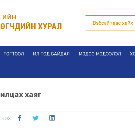
РГИЙН
ӨГЧДИЙН ХУРАЛ
ТОГТООЛ
ИЛ ТОД БАЙДАЛ
МЭДЭЭ МЭДЭЭЛЭЛ
Х
илцах хаяг
ГЭЭХ: