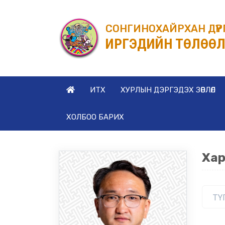
СОНГИНОХАЙРХАН ДҮҮ
ИРГЭДИЙН ТӨЛӨӨЛ
ИТХ
ХУРЛЫН ДЭРГЭДЭХ ЗӨВЛӨЛ
ХОЛБОО БАРИХ
Хар
ТҮ