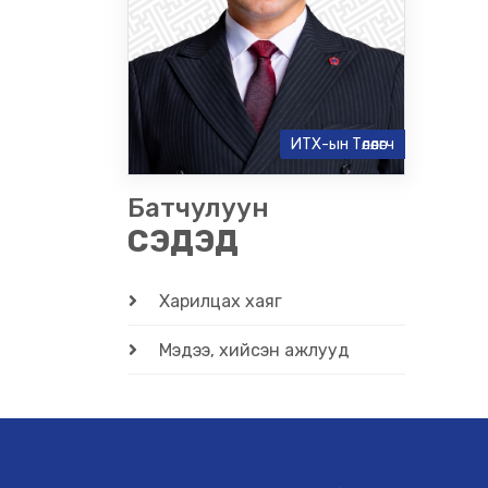
ИТХ-ын Төлөөлөгч
Батчулуун
СЭДЭД
Харилцах хаяг
Мэдээ, хийсэн ажлууд