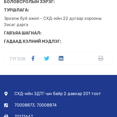
БОЛОВСРОЛЫН ЗЭРЭГ:
ТУРШЛАГА:
Эрхэлж буй ажил - СХД-ийн 22 дугаар хорооны
Засаг дарга
ГАВЪЯА ШАГНАЛ:
ГАДААД ХЭЛНИЙ МЭДЛЭГ:
ТҮГЭЭХ:
СХД-ийн ЗДТГ-ын байр 2 давхар 201 тоот
70008873, 70008874
70171647