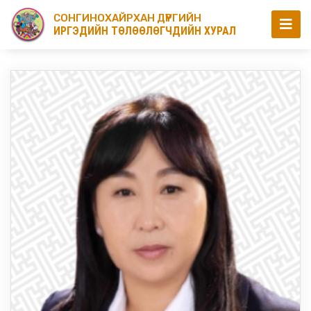
СОНГИНОХАЙРХАН ДҮҮРГИЙН
ИРГЭДИЙН ТӨЛӨӨЛӨГЧДИЙН ХУРАЛ