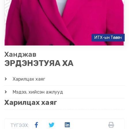
ИТХ-ын Төлөөлөгч
Ханджав
ЭРДЭНЭТУЯА ХА
Харилцах хаяг
Мэдээ, хийсэн ажлууд
Харилцах хаяг
ТҮГЭЭХ: