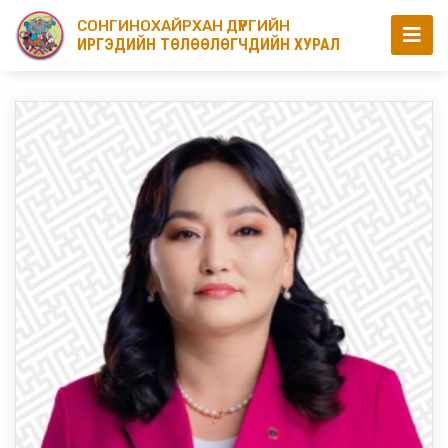
СОНГИНОХАЙРХАН ДҮҮРГИЙН
ИРГЭДИЙН ТӨЛӨӨЛӨГЧДИЙН ХУРАЛ