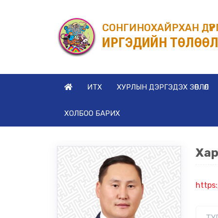
СОНГИНОХАЙРХАН ДҮҮ
ИРГЭДИЙН ТӨЛӨӨЛ
ИТХ
ХУРЛЫН ДЭРГЭДЭХ ЗӨВЛӨЛ
ХОЛБОО БАРИХ
Хар
https
ТҮ