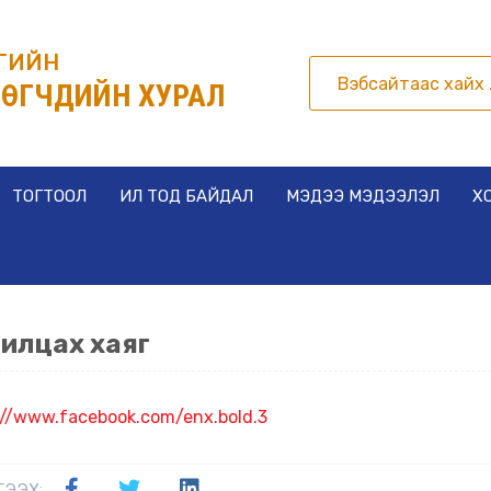
РГИЙН
ӨГЧДИЙН ХУРАЛ
ТОГТООЛ
ИЛ ТОД БАЙДАЛ
МЭДЭЭ МЭДЭЭЛЭЛ
Х
илцах хаяг
://www.facebook.com/enx.
bold.3
ГЭЭХ: