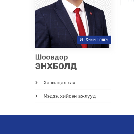
ИТХ-ын Төлөөлөгч
Шоовдор
ЭНХБОЛД
Харилцах хаяг
Мэдээ, хийсэн ажлууд