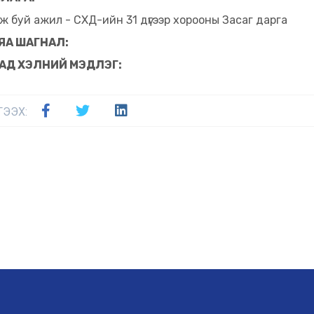
ж буй ажил - СХД-ийн 31 дүгээр хорооны Засаг дарга
ЯА ШАГНАЛ:
АД ХЭЛНИЙ МЭДЛЭГ:
ГЭЭХ: