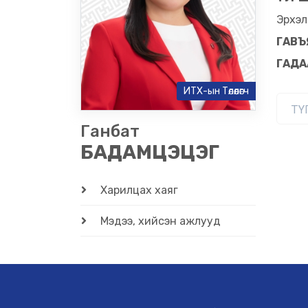
Эрхэл
ГАВЪ
ГАДА
ИТХ-ын Төлөөлөгч
ТҮ
Ганбат
БАДАМЦЭЦЭГ
Харилцах хаяг
Мэдээ, хийсэн ажлууд