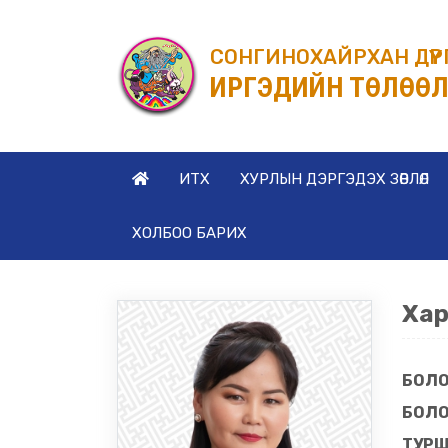
СОНГИНОХАЙРХАН ДҮҮ
ИРГЭДИЙН ТӨЛӨӨЛ
ИТХ
ХУРЛЫН ДЭРГЭДЭХ ЗӨВЛӨЛ
ХОЛБОО БАРИХ
Хар
БОЛО
БОЛО
ТУРШ