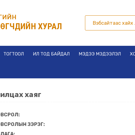
РГИЙН
ӨГЧДИЙН ХУРАЛ
ТОГТООЛ
ИЛ ТОД БАЙДАЛ
МЭДЭЭ МЭДЭЭЛЭЛ
Х
илцах хаяг
ВСРОЛ:
ВСРОЛЫН ЗЭРЭГ:
ЛАГА: